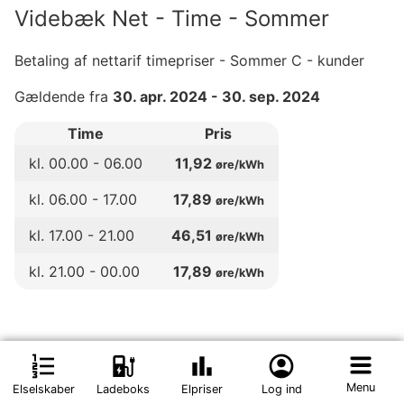
Videbæk Net - Time - Sommer
Betaling af nettarif timepriser - Sommer C - kunder
Gældende fra
30. apr. 2024
-
30. sep. 2024
Time
Pris
kl.
00
.00 -
06
.00
11,92
øre/kWh
kl.
06
.00 -
17
.00
17,89
øre/kWh
kl.
17
.00 -
21
.00
46,51
øre/kWh
kl.
21
.00 -
00
.00
17,89
øre/kWh
Videbæk Net - Time
format_list_numbered
ev_station
bar_chart
account_circle
Menu
Elselskaber
Ladeboks
Elpriser
Log ind
Betaling af nettarif timepriser - C - kunder