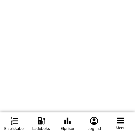
format_list_numbered
ev_station
bar_chart
account_circle
Menu
Elselskaber
Ladeboks
Elpriser
Log ind