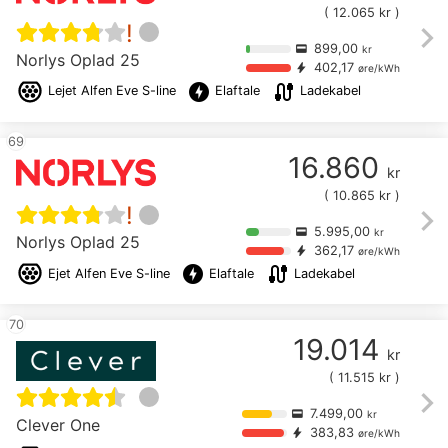
(
12.065
kr )
chevron_right
!
899,00
credit_card
kr
Norlys Oplad 25
402,17
bolt
øre/kWh
offline_bolt
cable
Lejet
Alfen Eve S-line
Elaftale
Ladekabel
69
16.860
kr
(
10.865
kr )
chevron_right
!
5.995,00
credit_card
kr
Norlys Oplad 25
362,17
bolt
øre/kWh
offline_bolt
cable
Ejet
Alfen Eve S-line
Elaftale
Ladekabel
70
19.014
kr
(
11.515
kr )
chevron_right
7.499,00
credit_card
kr
Clever One
383,83
bolt
øre/kWh