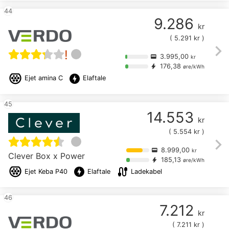
44
9.286
kr
(
5.291
kr )
chevron_right
!
3.995,00
credit_card
kr
176,38
bolt
øre/kWh
offline_bolt
Ejet
amina C
Elaftale
45
14.553
kr
(
5.554
kr )
chevron_right
8.999,00
credit_card
kr
Clever Box x Power
185,13
bolt
øre/kWh
offline_bolt
cable
Ejet
Keba P40
Elaftale
Ladekabel
46
7.212
kr
(
7.211
kr )