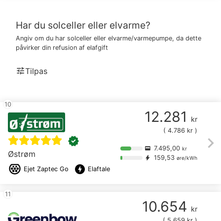
Har du solceller eller elvarme?
Angiv om du har solceller eller elvarme/varmepumpe, da dette
påvirker din refusion af elafgift
tune
Tilpas
10
12.281
kr
(
4.786
kr )
chevron_right
verified
7.495,00
credit_card
kr
Østrøm
159,53
bolt
øre/kWh
offline_bolt
Ejet
Zaptec Go
Elaftale
11
10.654
kr
(
5.659
kr )