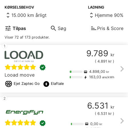
KØRSELSBEHOV
LADNING
unfold_more
unfold_more
tune
search
sort
Tilpas
Søg
Viser
72
af
173
produkter.
1
9.789
kr
(
4.891
kr )
chevron_right
verified
4.898,00
credit_card
kr
Looad moove
163,03
bolt
øre/kWh
offline_bolt
Ejet
Zaptec Go
Elaftale
2
6.531
kr
(
6.531
kr )
chevron_right
verified
0,00
credit_card
kr