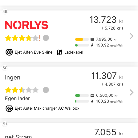
49
13.723
kr
(
5.728
kr )
chevron_right
!
7.995,00
credit_card
kr
190,92
bolt
øre/kWh
cable
Ejet
Alfen Eve S-line
Ladekabel
50
11.307
Ingen
kr
(
4.807
kr )
chevron_right
6.500,00
credit_card
kr
Egen lader
160,23
bolt
øre/kWh
Ejet
Autel Maxicharger AC Wallbox
51
7.055
kr
nef Strøm