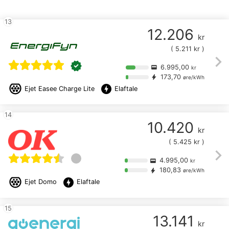
13
12.206
kr
(
5.211
kr )
chevron_right
verified
6.995,00
credit_card
kr
173,70
bolt
øre/kWh
offline_bolt
Ejet
Easee Charge Lite
Elaftale
14
10.420
kr
(
5.425
kr )
chevron_right
4.995,00
credit_card
kr
180,83
bolt
øre/kWh
offline_bolt
Ejet
Domo
Elaftale
15
13.141
kr