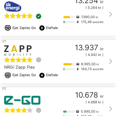
13.254
kr
(
5.264
kr )
chevron_right
verified
7.990,00
credit_card
kr
175,48
bolt
øre/kWh
offline_bolt
Ejet
Zaptec Go
Elaftale
21
13.937
kr
(
4.942
kr )
chevron_right
8.995,00
credit_card
kr
NRGi Zapp Flex
164,73
bolt
øre/kWh
offline_bolt
Ejet
Zaptec Go
Elaftale
22
10.678
kr
(
4.688
kr )
chevron_right
5.990,00
credit_card
kr