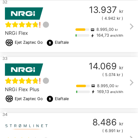
32
13.937
kr
(
4.942
kr )
chevron_right
!
8.995,00
credit_card
kr
NRGi Flex
164,73
bolt
øre/kWh
offline_bolt
Ejet
Zaptec Go
Elaftale
33
14.069
kr
(
5.074
kr )
chevron_right
!
8.995,00
credit_card
kr
NRGi Flex Plus
169,13
bolt
øre/kWh
offline_bolt
Ejet
Zaptec Go
Elaftale
34
8.486
kr
(
6.991
kr )