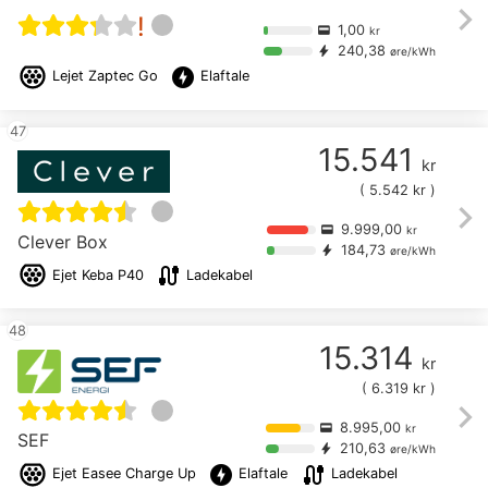
chevron_right
!
1,00
credit_card
kr
240,38
bolt
øre/kWh
offline_bolt
Lejet
Zaptec Go
Elaftale
47
15.541
kr
(
5.542
kr )
chevron_right
9.999,00
credit_card
kr
Clever Box
184,73
bolt
øre/kWh
cable
Ejet
Keba P40
Ladekabel
48
15.314
kr
(
6.319
kr )
chevron_right
8.995,00
credit_card
kr
SEF
210,63
bolt
øre/kWh
offline_bolt
cable
Ejet
Easee Charge Up
Elaftale
Ladekabel