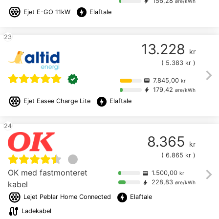
156,28
bolt
øre/kWh
offline_bolt
Ejet
E-GO 11kW
Elaftale
23
13.228
kr
(
5.383
kr )
chevron_right
verified
7.845,00
credit_card
kr
179,42
bolt
øre/kWh
offline_bolt
Ejet
Easee Charge Lite
Elaftale
24
8.365
kr
(
6.865
kr )
chevron_right
OK med fastmonteret
1.500,00
credit_card
kr
228,83
bolt
kabel
øre/kWh
offline_bolt
Lejet
Peblar Home Connected
Elaftale
cable
Ladekabel