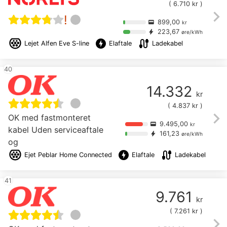
(
6.710
kr )
chevron_right
!
899,00
credit_card
kr
223,67
bolt
øre/kWh
offline_bolt
cable
Lejet
Alfen Eve S-line
Elaftale
Ladekabel
40
14.332
kr
(
4.837
kr )
chevron_right
OK med fastmonteret
9.495,00
credit_card
kr
kabel Uden serviceaftale
161,23
bolt
øre/kWh
og
offline_bolt
cable
Ejet
Peblar Home Connected
Elaftale
Ladekabel
41
9.761
kr
(
7.261
kr )
chevron_right