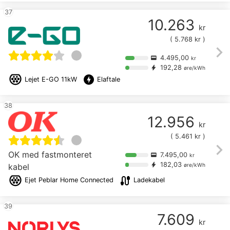
37
10.263
kr
(
5.768
kr )
chevron_right
4.495,00
credit_card
kr
192,28
bolt
øre/kWh
offline_bolt
Lejet
E-GO 11kW
Elaftale
38
12.956
kr
(
5.461
kr )
chevron_right
OK med fastmonteret
7.495,00
credit_card
kr
182,03
bolt
kabel
øre/kWh
cable
Ejet
Peblar Home Connected
Ladekabel
39
7.609
kr