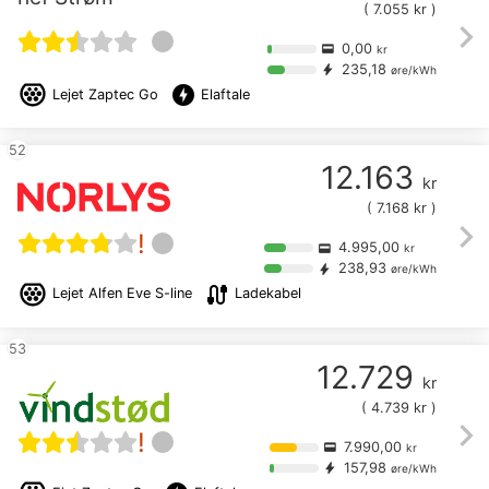
(
7.055
kr )
chevron_right
0,00
credit_card
kr
235,18
bolt
øre/kWh
offline_bolt
Lejet
Zaptec Go
Elaftale
52
12.163
kr
(
7.168
kr )
chevron_right
!
4.995,00
credit_card
kr
238,93
bolt
øre/kWh
cable
Lejet
Alfen Eve S-line
Ladekabel
53
12.729
kr
(
4.739
kr )
chevron_right
!
7.990,00
credit_card
kr
157,98
bolt
øre/kWh