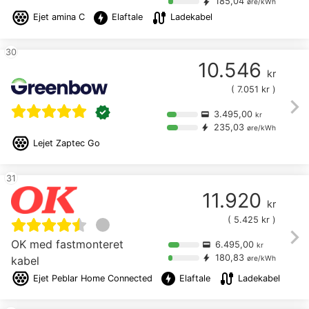
185,04
bolt
øre/kWh
offline_bolt
cable
Ejet
amina C
Elaftale
Ladekabel
30
10.546
kr
(
7.051
kr )
chevron_right
verified
3.495,00
credit_card
kr
235,03
bolt
øre/kWh
Lejet
Zaptec Go
31
11.920
kr
(
5.425
kr )
chevron_right
OK med fastmonteret
6.495,00
credit_card
kr
180,83
bolt
kabel
øre/kWh
offline_bolt
cable
Ejet
Peblar Home Connected
Elaftale
Ladekabel