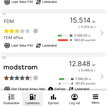
cable
Lejet
Keba P40
Ladekabel
71
15.514
FDM
kr
(
11.515
kr )
chevron_right
3.999,00
credit_card
kr
FDM ePlus
383,83
bolt
øre/kWh
cable
Lejet
Keba P40
Ladekabel
72
12.848
kr
(
5.449
kr )
chevron_right
!
7.399,00
credit_card
kr
181,63
bolt
øre/kWh
offline_bolt
cable
Ejet
Charge Amps Halo
Elaftale
Ladekabel
format_list_numbered
ev_station
bar_chart
account_circle
Menu
Elselskaber
Ladeboks
Elpriser
Log ind