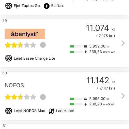
offline_bolt
Ejet
Zaptec Go
Elaftale
59
11.074
kr
(
7.075
kr )
chevron_right
3.999,00
credit_card
kr
235,83
bolt
øre/kWh
Lejet
Easee Charge Lite
60
11.142
kr
NOFOS
(
7.147
kr )
chevron_right
3.995,00
credit_card
kr
238,23
bolt
øre/kWh
cable
Lejet
NOFOS Max
Ladekabel
61