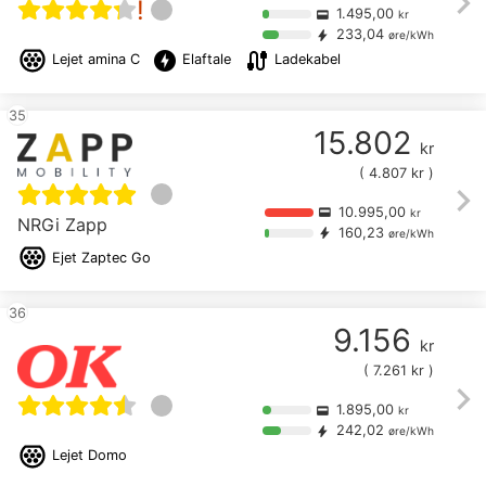
chevron_right
!
1.495,00
credit_card
kr
233,04
bolt
øre/kWh
offline_bolt
cable
Lejet
amina C
Elaftale
Ladekabel
35
15.802
kr
(
4.807
kr )
chevron_right
10.995,00
credit_card
kr
NRGi Zapp
160,23
bolt
øre/kWh
Ejet
Zaptec Go
36
9.156
kr
(
7.261
kr )
chevron_right
1.895,00
credit_card
kr
242,02
bolt
øre/kWh
Lejet
Domo