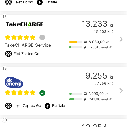
offline_bolt
Lejet
Domo
Elaftale
18
13.233
kr
(
5.203
kr )
chevron_right
8.030,00
credit_card
kr
TakeCHARGE Service
173,43
bolt
øre/kWh
Ejet
Zaptec Go
19
9.255
kr
(
7.256
kr )
chevron_right
verified
1.999,00
credit_card
kr
241,88
bolt
øre/kWh
offline_bolt
Lejet
Zaptec Go
Elaftale
20