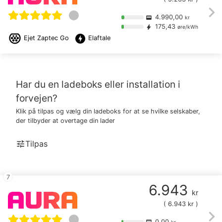
chevron_right
4.990,00
credit_card
kr
175,43
bolt
øre/kWh
offline_bolt
Ejet
Zaptec Go
Elaftale
Har du en ladeboks eller installation i
forvejen?
Klik på
tilpas
og vælg din ladeboks for at se hvilke selskaber,
der tilbyder at overtage din lader
tune
Tilpas
7
6.943
kr
(
6.943
kr )
chevron_right
0,00
credit_card
kr