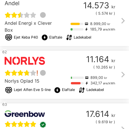
Andel
14.573
kr
(
5.574
kr )
chevron_right
Andel Energi x Clever
8.999,00
credit_card
kr
Box
185,79
bolt
øre/kWh
offline_bolt
cable
Ejet
Keba P40
Elaftale
Ladekabel
62
11.164
kr
(
10.265
kr )
chevron_right
!
899,00
credit_card
kr
Norlys Oplad 15
342,17
bolt
øre/kWh
offline_bolt
cable
Lejet
Alfen Eve S-line
Elaftale
Ladekabel
63
17.614
kr
(
9.619
kr )
verified