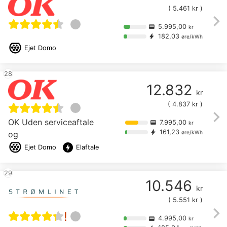
(
5.461
kr )
chevron_right
5.995,00
credit_card
kr
182,03
bolt
øre/kWh
Ejet
Domo
28
12.832
kr
(
4.837
kr )
chevron_right
OK Uden serviceaftale
7.995,00
credit_card
kr
161,23
bolt
og
øre/kWh
offline_bolt
Ejet
Domo
Elaftale
29
10.546
kr
(
5.551
kr )
chevron_right
!
4.995,00
credit_card
kr