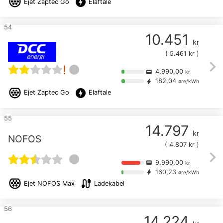
offline_bolt
Ejet
Zaptec Go
Elaftale
54
10.451
kr
(
5.461
kr )
chevron_right
!
4.990,00
credit_card
kr
182,04
bolt
øre/kWh
offline_bolt
Ejet
Zaptec Go
Elaftale
55
14.797
kr
NOFOS
(
4.807
kr )
chevron_right
9.990,00
credit_card
kr
160,23
bolt
øre/kWh
cable
Ejet
NOFOS Max
Ladekabel
56
14.224