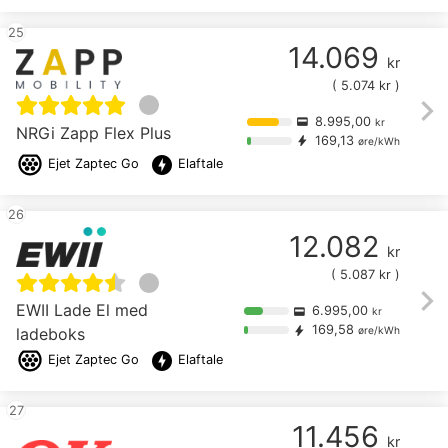
25
14.069
kr
(
5.074
kr )
chevron_right
8.995,00
credit_card
kr
NRGi Zapp Flex Plus
169,13
bolt
øre/kWh
offline_bolt
Ejet
Zaptec Go
Elaftale
26
12.082
kr
(
5.087
kr )
chevron_right
EWII Lade El med
6.995,00
credit_card
kr
169,58
bolt
ladeboks
øre/kWh
offline_bolt
Ejet
Zaptec Go
Elaftale
27
11.456
kr