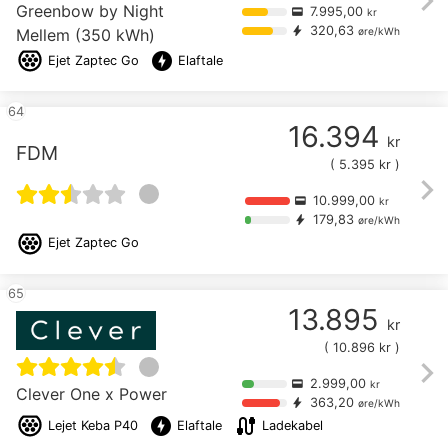
chevron_right
Greenbow by Night
7.995,00
credit_card
kr
320,63
bolt
Mellem (350 kWh)
øre/kWh
offline_bolt
Ejet
Zaptec Go
Elaftale
64
16.394
kr
FDM
(
5.395
kr )
chevron_right
10.999,00
credit_card
kr
179,83
bolt
øre/kWh
Ejet
Zaptec Go
65
13.895
kr
(
10.896
kr )
chevron_right
2.999,00
credit_card
kr
Clever One x Power
363,20
bolt
øre/kWh
offline_bolt
cable
Lejet
Keba P40
Elaftale
Ladekabel