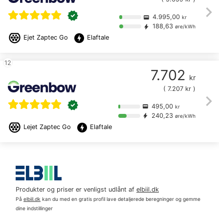
chevron_right
verified
4.995,00
credit_card
kr
188,63
bolt
øre/kWh
offline_bolt
Ejet
Zaptec Go
Elaftale
12
7.702
kr
(
7.207
kr )
chevron_right
verified
495,00
credit_card
kr
240,23
bolt
øre/kWh
offline_bolt
Lejet
Zaptec Go
Elaftale
Produkter og priser er venligst udlånt af
elbiil.dk
På
elbiil.dk
kan du med en gratis profil lave detaljerede beregninger og gemme
dine indstillinger