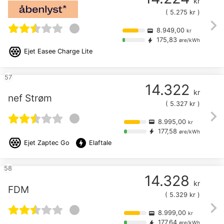
kr
(
5.275
kr )
chevron_right
8.949,00
credit_card
kr
175,83
bolt
øre/kWh
Ejet
Easee Charge Lite
57
14.322
kr
nef Strøm
(
5.327
kr )
chevron_right
8.995,00
credit_card
kr
177,58
bolt
øre/kWh
offline_bolt
Ejet
Zaptec Go
Elaftale
58
14.328
kr
FDM
(
5.329
kr )
chevron_right
8.999,00
credit_card
kr
177,64
bolt
øre/kWh