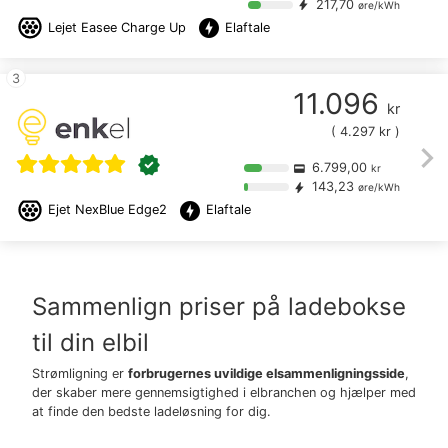
217,70
bolt
øre/kWh
offline_bolt
Lejet
Easee Charge Up
Elaftale
3
11.096
kr
(
4.297
kr )
chevron_right
verified
6.799,00
credit_card
kr
143,23
bolt
øre/kWh
offline_bolt
Ejet
NexBlue Edge2
Elaftale
Sammenlign priser på ladebokse
til din elbil
Strømligning er
forbrugernes uvildige elsammenligningsside
,
der skaber mere gennemsigtighed i elbranchen og hjælper med
at finde den bedste ladeløsning for dig.