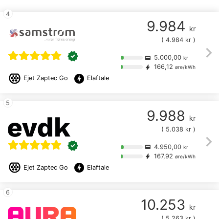
4
9.984
kr
(
4.984
kr )
chevron_right
verified
5.000,00
credit_card
kr
166,12
bolt
øre/kWh
offline_bolt
Ejet
Zaptec Go
Elaftale
5
9.988
kr
(
5.038
kr )
chevron_right
verified
4.950,00
credit_card
kr
167,92
bolt
øre/kWh
offline_bolt
Ejet
Zaptec Go
Elaftale
6
10.253
kr
(
5.263
kr )