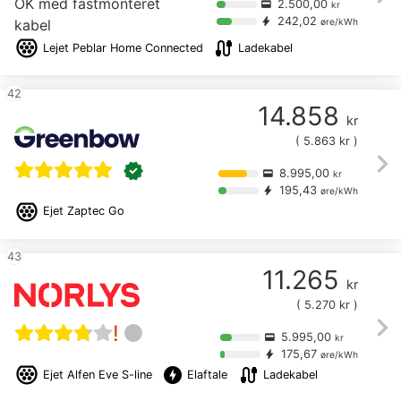
OK med fastmonteret
2.500,00
credit_card
kr
242,02
bolt
kabel
øre/kWh
cable
Lejet
Peblar Home Connected
Ladekabel
42
14.858
kr
(
5.863
kr )
chevron_right
verified
8.995,00
credit_card
kr
195,43
bolt
øre/kWh
Ejet
Zaptec Go
43
11.265
kr
(
5.270
kr )
chevron_right
!
5.995,00
credit_card
kr
175,67
bolt
øre/kWh
offline_bolt
cable
Ejet
Alfen Eve S-line
Elaftale
Ladekabel