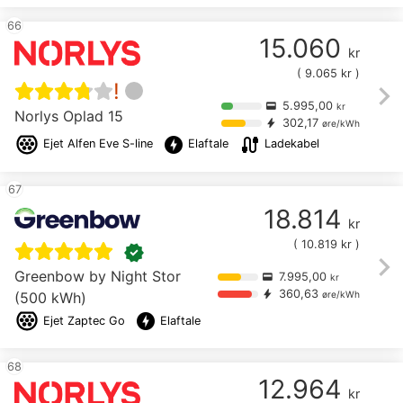
66
15.060
kr
(
9.065
kr )
chevron_right
!
5.995,00
credit_card
kr
Norlys Oplad 15
302,17
bolt
øre/kWh
offline_bolt
cable
Ejet
Alfen Eve S-line
Elaftale
Ladekabel
67
18.814
kr
(
10.819
kr )
verified
chevron_right
Greenbow by Night Stor
7.995,00
credit_card
kr
360,63
bolt
(500 kWh)
øre/kWh
offline_bolt
Ejet
Zaptec Go
Elaftale
68
12.964
kr