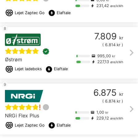
231,42
bolt
øre/kWh
offline_bolt
Lejet
Zaptec Go
Elaftale
8
7.809
kr
(
6.814
kr )
chevron_right
verified
995,00
credit_card
kr
Østrøm
227,13
bolt
øre/kWh
offline_bolt
Lejet
ladeboks
Elaftale
9
6.875
kr
(
6.874
kr )
chevron_right
!
1,00
credit_card
kr
NRGi Flex Plus
229,12
bolt
øre/kWh
offline_bolt
Lejet
Zaptec Go
Elaftale