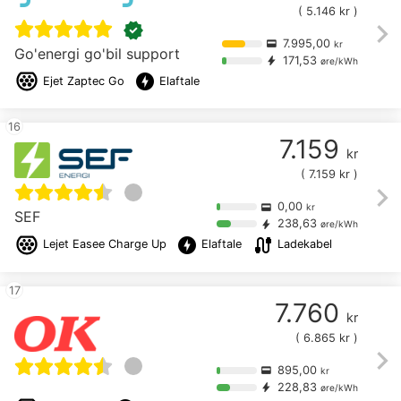
(
5.146
kr )
chevron_right
verified
7.995,00
credit_card
kr
Go'energi go'bil support
171,53
bolt
øre/kWh
offline_bolt
Ejet
Zaptec Go
Elaftale
16
7.159
kr
(
7.159
kr )
chevron_right
0,00
credit_card
kr
SEF
238,63
bolt
øre/kWh
offline_bolt
cable
Lejet
Easee Charge Up
Elaftale
Ladekabel
17
7.760
kr
(
6.865
kr )
chevron_right
895,00
credit_card
kr
228,83
bolt
øre/kWh