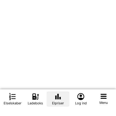
format_list_numbered
ev_station
bar_chart
account_circle
Menu
Elselskaber
Ladeboks
Elpriser
Log ind