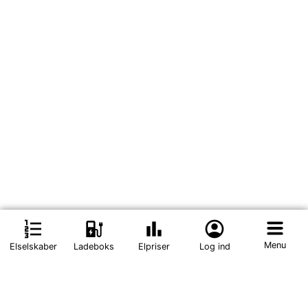
format_list_numbered
ev_station
bar_chart
account_circle
Menu
Elselskaber
Ladeboks
Elpriser
Log ind