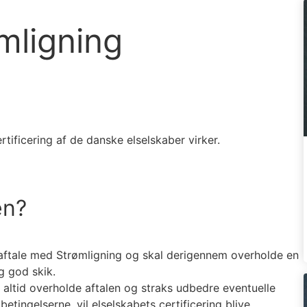
ømligning
tificering af de danske elselskaber virker.
en?
k aftale med Strømligning og skal derigennem overholde en
g god skik.
e altid overholde aftalen og straks udbedre eventuelle
 betingelserne, vil elselskabets certificering blive