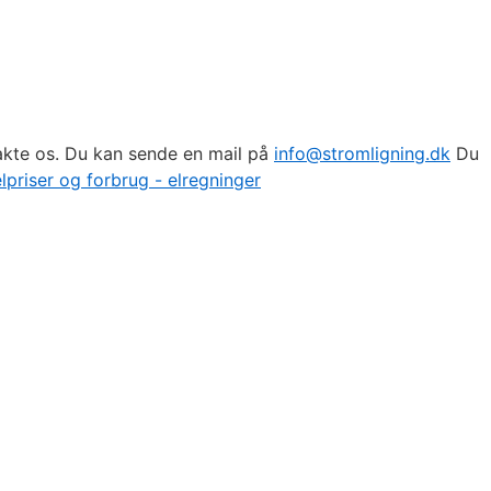
takte os. Du kan sende en mail på
info@stromligning.dk
Du
lpriser og forbrug - elregninger