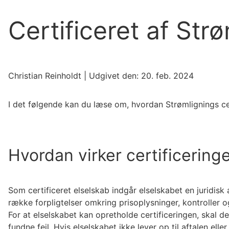
Certificeret af Str
Christian Reinholdt
| Udgivet den:
20. feb. 2024
I det følgende kan du læse om, hvordan Strømlignings cer
Hvordan virker certificering
Som certificeret elselskab indgår elselskabet en juridis
række forpligtelser omkring prisoplysninger, kontroller o
For at elselskabet kan opretholde certificeringen, skal d
fundne fejl. Hvis elselskabet ikke lever op til aftalen eller