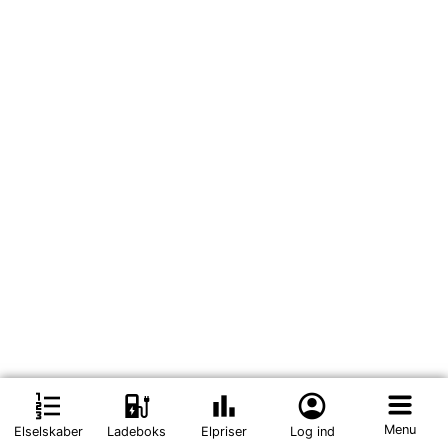
format_list_numbered
ev_station
bar_chart
account_circle
Menu
Elselskaber
Ladeboks
Elpriser
Log ind