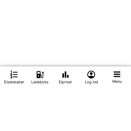
format_list_numbered
ev_station
bar_chart
account_circle
Menu
Elselskaber
Ladeboks
Elpriser
Log ind