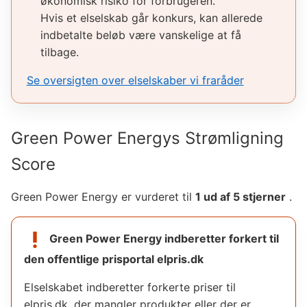
økonomisk risiko for forbrugeren.
Hvis et elselskab går konkurs, kan allerede
indbetalte beløb være vanskelige at få
tilbage.
Se oversigten over elselskaber vi fraråder
Green Power Energy
s Strømligning
Score
Green Power Energy
er vurderet til
1
ud af 5 stjerner
.
priority_high
Green Power Energy
indberetter forkert til
den offentlige prisportal elpris.dk
Elselskabet indberetter forkerte priser til
elpris.dk, der mangler produkter eller der er