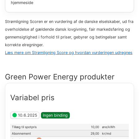
hjemmeside
Strømligning Scoren er en vurdering af de danske elselskaber, ud fra
overholdelse af gældende dansk lovgivning, fair markedsføring og
gennemsigtighed i forhold til priser, gebyrer og betingelser samt
korrekte elregninger.
Læs mere om Strømligning Score og hvordan vurderingen udregnes
Green Power Energy
produkter
Variabel pris
10.6.2025
Ingen binding
Tillæg til spotpris
10,00
øre/kWh
Abonnement
29,00
kr
/
md