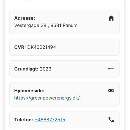
home
Adresse:
Vestergade 38
,
9681
Ranum
CVR:
DK43021494
line_start
Grundlagt:
2023
link
Hjemmeside:
https://greenpowerenergy.dk/
call
Telefon:
+4588772515