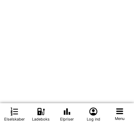
format_list_numbered
ev_station
bar_chart
account_circle
Menu
Elselskaber
Ladeboks
Elpriser
Log ind