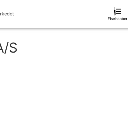
format_list_numbered
rkedet
Elselskaber
A/S