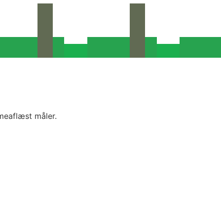
imeaflæst måler.